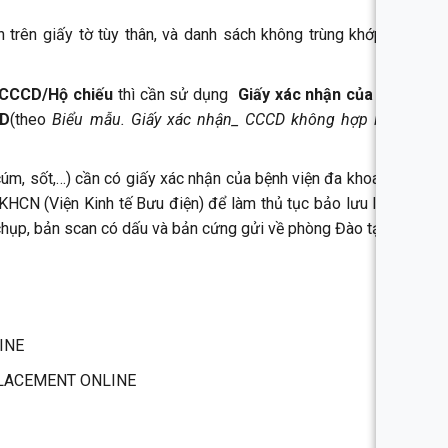
tin trên giấy tờ tùy thân, và danh sách không trùng khớp với
 CCCD/Hộ chiếu
thì cần sử dụng
Giấy xác nhận của Viện
CD
(theo
Biểu mẫu.
Giấy xác nhận_ CCCD không hợp lệ thi
úm, sốt,…) cần có giấy xác nhận của bệnh viện đa khoa cấp
HCN (Viện Kinh tế Bưu điện) để làm thủ tục bảo lưu lệ phí
 chụp, bản scan có dấu và bản cứng gửi về phòng Đào tạo và
INE
 PLACEMENT ONLINE