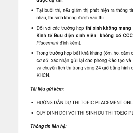
được dự thi.
Tại buổi thi, nếu giám thị phát hiện ra thông 
nhau, thí sinh không được vào thi.
Đối với các trường hợp
thí sinh không mang
Kinh tế Bưu điện sinh viên không có CC
Placement
đính kèm).
Trong trường hợp bất khả kháng (ốm, ho, cảm c
cơ sở xác nhận gửi lại cho phòng Đào tạo và K
và chuyển lịch thi trong vòng 24 giờ bằng hình
KHCN.
Tài liệu gửi kèm:
HƯỚNG DẪN DỰ THI TOEIC PLACEMENT ONL
QUY DINH DOI VOI THI SINH DU THI TOEIC
Thông tin liên hệ: