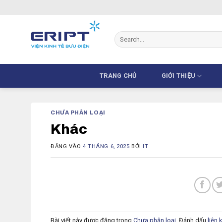
Bỏ
qua
nội
dung
TRANG CHỦ
GIỚI THIỆU
CHƯA PHÂN LOẠI
Khác
ĐĂNG VÀO
4 THÁNG 6, 2025
BỞI
IT
Bài viết này được đăng trong
Chưa phân loại
. Đánh dấu
liên 