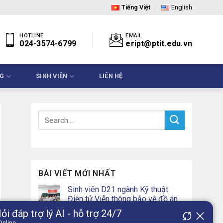
Tiếng Việt
English
HOTLINE
EMAIL
024-3574-6799
eript@ptit.edu.vn
NG
SINH VIÊN
LIÊN HỆ
BÀI VIẾT MỚI NHẤT
Sinh viên D21 ngành Kỹ thuật
Điện tử Viễn thông bảo vệ đồ án
tốt nghiệp năm 2026