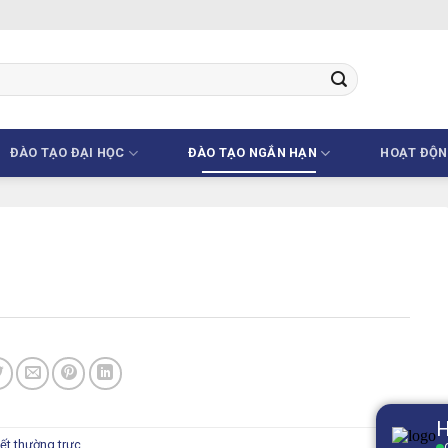
ĐÀO TẠO ĐẠI HỌC
ĐÀO TẠO NGẮN HẠN
HOẠT ĐỘ
kết thường trực
.